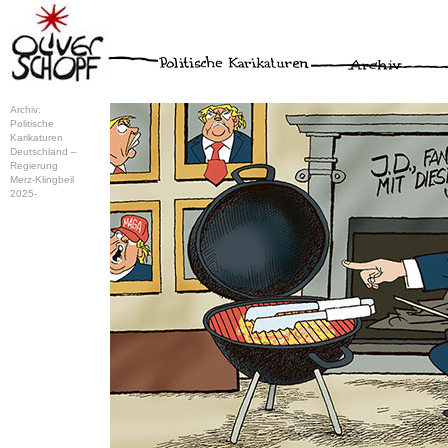
Archiv:
Politische
Karikaturen
Deutschland –
Regierung
Merz-Klingbeil
2025-